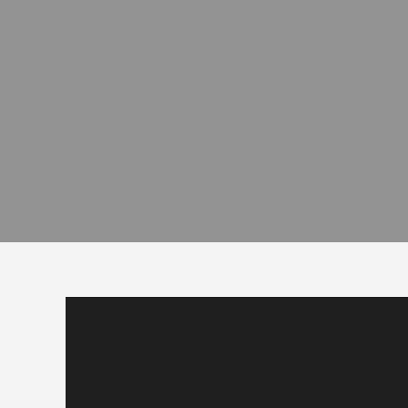
Skip
to
content