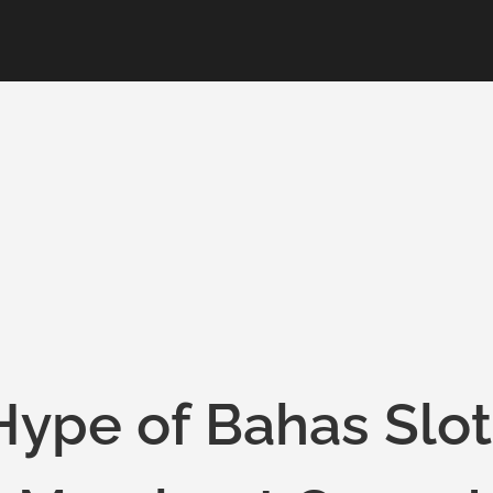
Hype of Bahas Slot