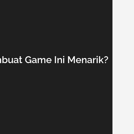
mbuat Game Ini Menarik?