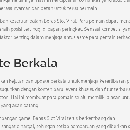
n-game lainnya. Hal ini menciptakan komunitas yang solid da
erasa nyaman dan betah untuk terus bermain.
ah keseruan dalam Beras Slot Viral. Para pemain dapat meng
 posisi tertinggi di papan peringkat. Sensasi kompetisi ya
faktor penting dalam menjaga antusiasme para pemain terha
te Berkala
kan kejutan dan update berkala untuk menjaga keterlibatan p
uguhkan dengan konten baru, event khusus, dan fitur terbaru
on. Hal ini membuat para pemain selalu memiliki alasan unt
 yang akan datang.
bangan game, Bahas Slot Viral terus berkembang dan
 sangat dihargai, sehingga setiap pembaruan yang diberikan s