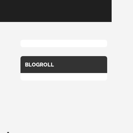
BLOGROLL