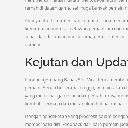
memberikan hadiah dalam bentuk koin atau item i
ramah di dalam game, sehingga banyak pemain m
Adanya fitur turnamen dan kompetisi juga menamb
kemampuan mereka melawan pemain lain dan meraih
sehat dan dukungan dari sesama pemain menjadi 
game ini.
Kejutan dan Upda
Para pengembang Bahas Slot Viral terus memberi
pemain. Setiap beberapa minggu, pemain akan dis
yang membuat game ini tidak pernah terasa monot
kembali bermain dan menantikan hal-hal menarik
Dengan pendekatan yang progresif dalam pengem
memperbaiki diri. Feedback dari para pemain juga