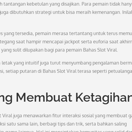
 tantangan kebetulan yang disajikan. Para pemain tidak han
ga dibutuhkan strategi untuk bisa meraih kemenangan. Inila
us yang tersedia, pemain merasa tertantang untuk terus memu
gang saat hampir mencapai jackpot serta euforia saat akhir
ng sulit dilupakan bagi para pemain Bahas Slot Viral.
ta letak yang intuitif juga turut menyumbang pengalaman berm
setiap putaran di Bahas Slot Viral terasa seperti petualang
yang Membuat Ketagiha
ot Viral juga menawarkan fitur interaksi sosial yang membuat 
i satu sama lain, berbagi tips dan trik, serta bahkan saling