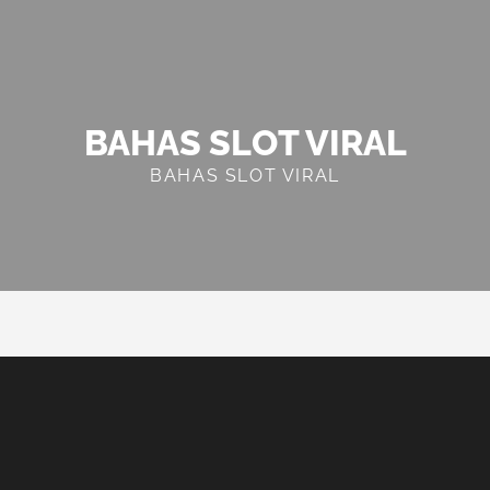
BAHAS SLOT VIRAL
BAHAS SLOT VIRAL