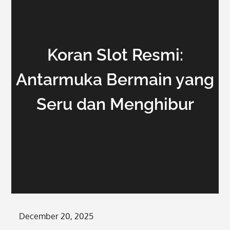
Koran Slot Resmi:
Antarmuka Bermain yang
Seru dan Menghibur
Posted
December 20, 2025