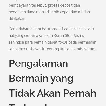
pembayaran tersebut, proses deposit dan
penarikan dana menjadi lebih cepat dan mudah
dilakukan.
Kemudahan dalam bertransaksi adalah salah satu
hal yang diutamakan oleh Koran Slot Resmi,
sehingga para pemain dapat fokus pada permainan
tanpa perlu khawatir tentang urusan pembayaran.
Pengalaman
Bermain yang
Tidak Akan Pernah