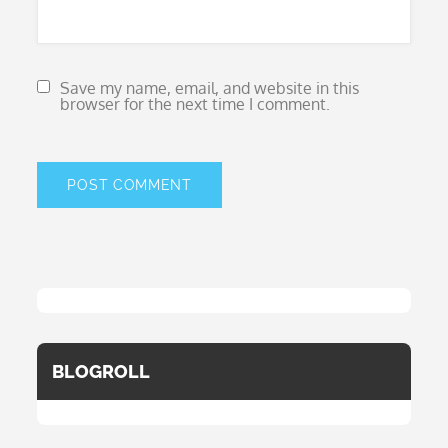
Save my name, email, and website in this
browser for the next time I comment.
BLOGROLL