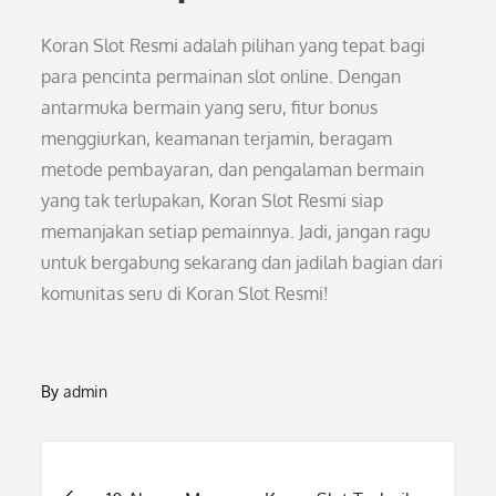
Koran Slot Resmi adalah pilihan yang tepat bagi
para pencinta permainan slot online. Dengan
antarmuka bermain yang seru, fitur bonus
menggiurkan, keamanan terjamin, beragam
metode pembayaran, dan pengalaman bermain
yang tak terlupakan, Koran Slot Resmi siap
memanjakan setiap pemainnya. Jadi, jangan ragu
untuk bergabung sekarang dan jadilah bagian dari
komunitas seru di Koran Slot Resmi!
By
admin