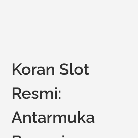
on
Koran Slot
Resmi:
Antarmuka