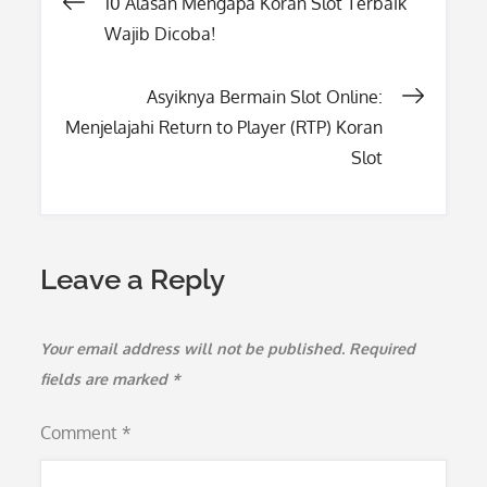
Post
10 Alasan Mengapa Koran Slot Terbaik
Wajib Dicoba!
navigation
Asyiknya Bermain Slot Online:
Menjelajahi Return to Player (RTP) Koran
Slot
Leave a Reply
Your email address will not be published.
Required
fields are marked
*
Comment
*