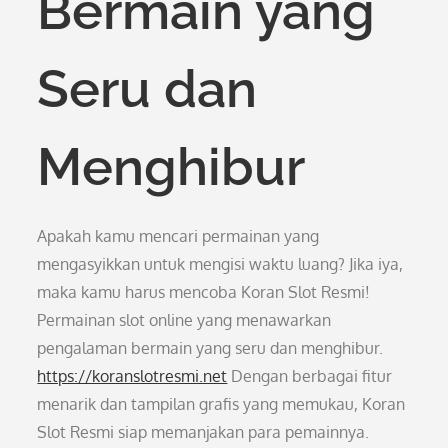
Bermain yang
Seru dan
Menghibur
Apakah kamu mencari permainan yang
mengasyikkan untuk mengisi waktu luang? Jika iya,
maka kamu harus mencoba Koran Slot Resmi!
Permainan slot online yang menawarkan
pengalaman bermain yang seru dan menghibur.
https://koranslotresmi.net
Dengan berbagai fitur
menarik dan tampilan grafis yang memukau, Koran
Slot Resmi siap memanjakan para pemainnya.