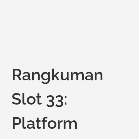
on
Rangkuman
Slot 33:
Platform