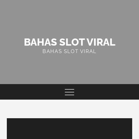
Skip
to
content
BAHAS SLOT VIRAL
BAHAS SLOT VIRAL