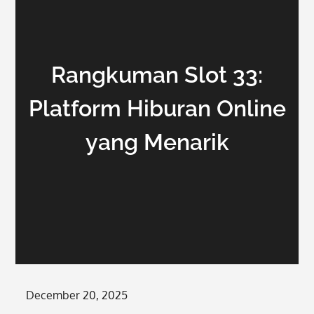
Rangkuman Slot 33:
Platform Hiburan Online
yang Menarik
Posted
December 20, 2025