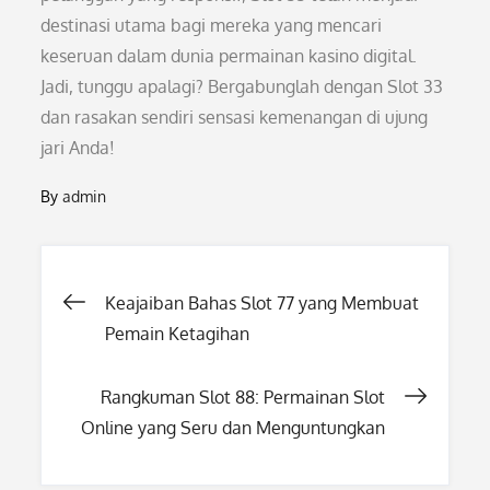
destinasi utama bagi mereka yang mencari
keseruan dalam dunia permainan kasino digital.
Jadi, tunggu apalagi? Bergabunglah dengan Slot 33
dan rasakan sendiri sensasi kemenangan di ujung
jari Anda!
By
admin
Post
Keajaiban Bahas Slot 77 yang Membuat
Pemain Ketagihan
navigation
Rangkuman Slot 88: Permainan Slot
Online yang Seru dan Menguntungkan