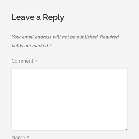
Leave a Reply
Your email address will not be published.
Required
fields are marked
*
Comment
*
Name
*