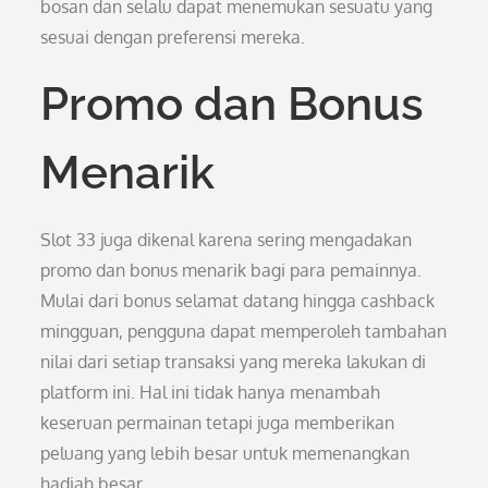
bosan dan selalu dapat menemukan sesuatu yang
sesuai dengan preferensi mereka.
Promo dan Bonus
Menarik
Slot 33 juga dikenal karena sering mengadakan
promo dan bonus menarik bagi para pemainnya.
Mulai dari bonus selamat datang hingga cashback
mingguan, pengguna dapat memperoleh tambahan
nilai dari setiap transaksi yang mereka lakukan di
platform ini. Hal ini tidak hanya menambah
keseruan permainan tetapi juga memberikan
peluang yang lebih besar untuk memenangkan
hadiah besar.