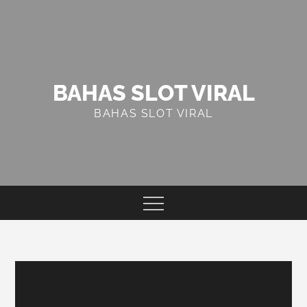
Skip
to
content
BAHAS SLOT VIRAL
BAHAS SLOT VIRAL