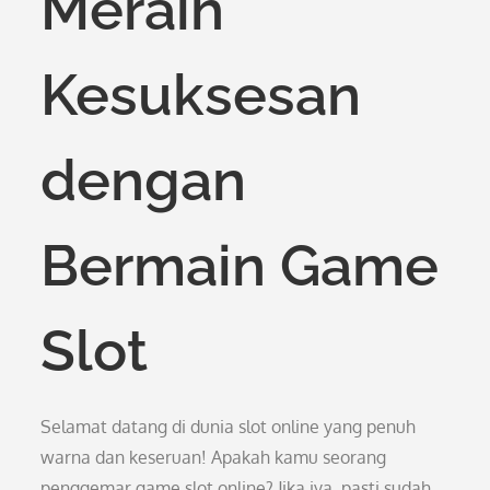
Meraih
Kesuksesan
dengan
Bermain Game
Slot
Selamat datang di dunia slot online yang penuh
warna dan keseruan! Apakah kamu seorang
penggemar game slot online? Jika iya, pasti sudah