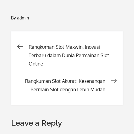
By
admin
Post
Rangkuman Slot Maxwin: Inovasi
Terbaru dalam Dunia Permainan Slot
navigation
Online
Rangkuman Slot Akurat: Kesenangan
Bermain Slot dengan Lebih Mudah
Leave a Reply