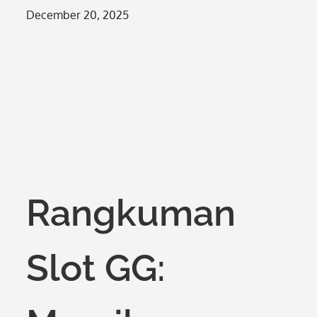
Posted
December 20, 2025
on
Rangkuman
Slot GG: