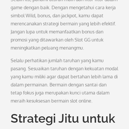
game dengan baik. Dengan mengetahui cara kerja
simbol Wild, bonus, dan jackpot, kamu dapat
merencanakan strategi bermain yang lebih efektif.
Jangan lupa untuk memanfaatkan bonus dan
promosi yang ditawarkan oleh Slot GG untuk
meningkatkan peluang menangmu.
Selalu perhatikan jumlah taruhan yang kamu
pasang. Sesuaikan taruhan dengan kekuatan modal
yang kamu miliki agar dapat bertahan lebih lama di
dalam permainan. Bermain dengan santai dan
tetap fokus juga merupakan kunci utama dalam
meraih kesuksesan bermain slot online.
Strategi Jitu untuk