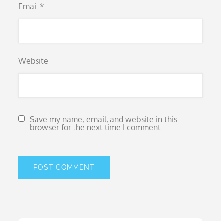
Email
*
Website
Save my name, email, and website in this
browser for the next time I comment.