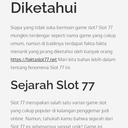
Diketahui
Siapa yang tidak suka bermain game slot? Slot 77
mungkin terdengar seperti nama game yang cukup
umum, namun di baliknya terdapat fakta-fakta
menarik yang jarang diketahui oleh banyak orang.
https://faktaslot77.net
Mari kita bahas lebih dalam
tentang fenomena Slot 77 ini.
Sejarah Slot 77
Slot 77 merupakan salah satu varian game slot
yang cukup populer di kalangan penggemar judi
online. Namun, tahukah kamu bahwa sejarah dari
Slot 77 ini sebenarnya sangat unik? Game ini