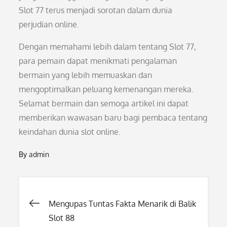
Slot 77 terus menjadi sorotan dalam dunia
perjudian online.
Dengan memahami lebih dalam tentang Slot 77,
para pemain dapat menikmati pengalaman
bermain yang lebih memuaskan dan
mengoptimalkan peluang kemenangan mereka.
Selamat bermain dan semoga artikel ini dapat
memberikan wawasan baru bagi pembaca tentang
keindahan dunia slot online.
By
admin
Post
Mengupas Tuntas Fakta Menarik di Balik
Slot 88