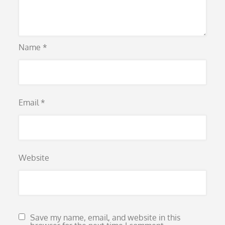
Name
*
Email
*
Website
Save my name, email, and website in this