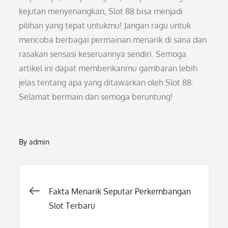
kejutan menyenangkan, Slot 88 bisa menjadi
pilihan yang tepat untukmu! Jangan ragu untuk
mencoba berbagai permainan menarik di sana dan
rasakan sensasi keseruannya sendiri. Semoga
artikel ini dapat memberikanmu gambaran lebih
jelas tentang apa yang ditawarkan oleh Slot 88.
Selamat bermain dan semoga beruntung!
By
admin
Post
Fakta Menarik Seputar Perkembangan
Slot Terbaru
navigation