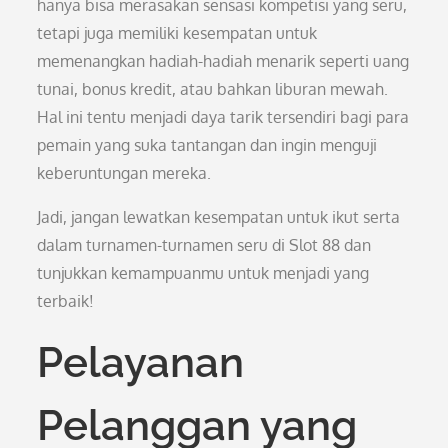
hanya bisa merasakan sensasi kompetisi yang seru,
tetapi juga memiliki kesempatan untuk
memenangkan hadiah-hadiah menarik seperti uang
tunai, bonus kredit, atau bahkan liburan mewah.
Hal ini tentu menjadi daya tarik tersendiri bagi para
pemain yang suka tantangan dan ingin menguji
keberuntungan mereka.
Jadi, jangan lewatkan kesempatan untuk ikut serta
dalam turnamen-turnamen seru di Slot 88 dan
tunjukkan kemampuanmu untuk menjadi yang
terbaik!
Pelayanan
Pelanggan yang