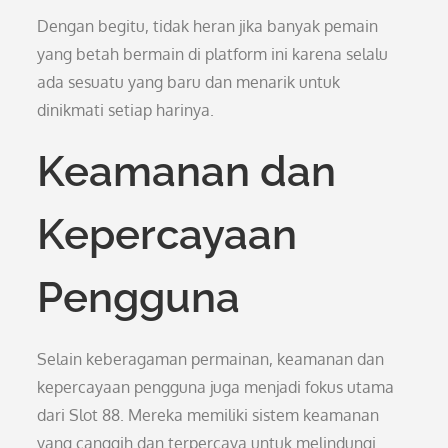
Dengan begitu, tidak heran jika banyak pemain
yang betah bermain di platform ini karena selalu
ada sesuatu yang baru dan menarik untuk
dinikmati setiap harinya.
Keamanan dan
Kepercayaan
Pengguna
Selain keberagaman permainan, keamanan dan
kepercayaan pengguna juga menjadi fokus utama
dari Slot 88. Mereka memiliki sistem keamanan
yang canggih dan terpercaya untuk melindungi