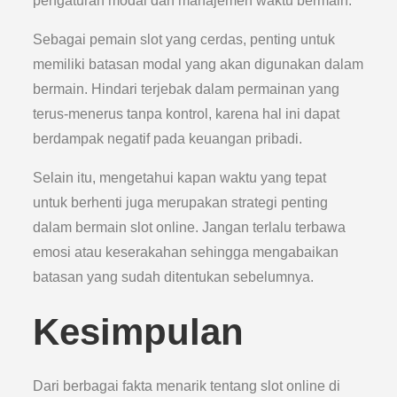
pengaturan modal dan manajemen waktu bermain.
Sebagai pemain slot yang cerdas, penting untuk
memiliki batasan modal yang akan digunakan dalam
bermain. Hindari terjebak dalam permainan yang
terus-menerus tanpa kontrol, karena hal ini dapat
berdampak negatif pada keuangan pribadi.
Selain itu, mengetahui kapan waktu yang tepat
untuk berhenti juga merupakan strategi penting
dalam bermain slot online. Jangan terlalu terbawa
emosi atau keserakahan sehingga mengabaikan
batasan yang sudah ditentukan sebelumnya.
Kesimpulan
Dari berbagai fakta menarik tentang slot online di