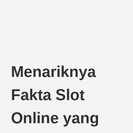
Menariknya
Fakta Slot
Online yang