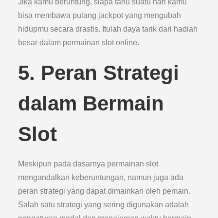
Jika kamu beruntung, siapa tahu suatu hari kamu
bisa membawa pulang jackpot yang mengubah
hidupmu secara drastis. Itulah daya tarik dari hadiah
besar dalam permainan slot online.
5. Peran Strategi
dalam Bermain
Slot
Meskipun pada dasarnya permainan slot
mengandalkan keberuntungan, namun juga ada
peran strategi yang dapat dimainkan oleh pemain.
Salah satu strategi yang sering digunakan adalah