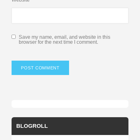
Save my name, email, and website in this
browser for the next time I comment.
BLOGROLL