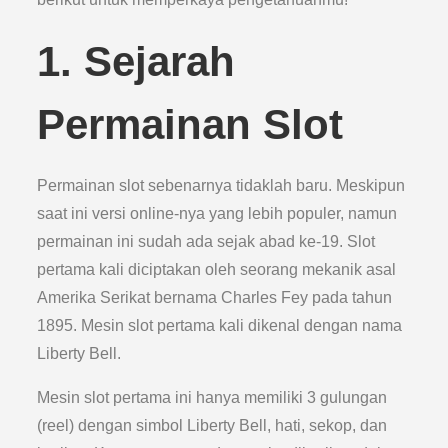
1. Sejarah
Permainan Slot
Permainan slot sebenarnya tidaklah baru. Meskipun
saat ini versi online-nya yang lebih populer, namun
permainan ini sudah ada sejak abad ke-19. Slot
pertama kali diciptakan oleh seorang mekanik asal
Amerika Serikat bernama Charles Fey pada tahun
1895. Mesin slot pertama kali dikenal dengan nama
Liberty Bell.
Mesin slot pertama ini hanya memiliki 3 gulungan
(reel) dengan simbol Liberty Bell, hati, sekop, dan