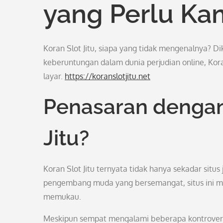
yang Perlu Ka
Koran Slot Jitu, siapa yang tidak mengenalnya? D
keberuntungan dalam dunia perjudian online, Kora
layar.
https://koranslotjitu.net
Penasaran dengan
Jitu?
Koran Slot Jitu ternyata tidak hanya sekadar situ
pengembang muda yang bersemangat, situs ini mul
memukau.
Meskipun sempat mengalami beberapa kontroversi