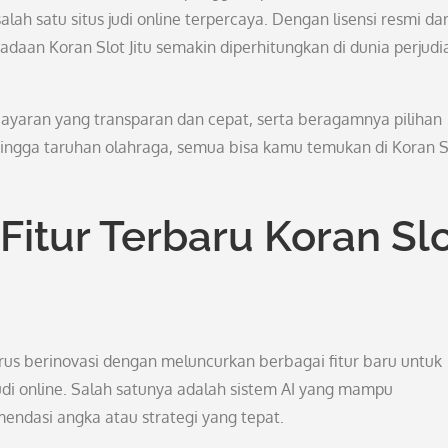
ah satu situs judi online terpercaya. Dengan lisensi resmi dar
daan Koran Slot Jitu semakin diperhitungkan di dunia perjudi
bayaran yang transparan dan cepat, serta beragamnya pilihan
, hingga taruhan olahraga, semua bisa kamu temukan di Koran S
Fitur Terbaru Koran Sl
erus berinovasi dengan meluncurkan berbagai fitur baru untuk
i online. Salah satunya adalah sistem AI yang mampu
ndasi angka atau strategi yang tepat.