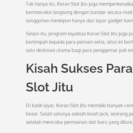
Tak hanya itu, Koran Slot Jitu juga memperkenal
berinteraksi langsung dengan bandar secara realti
sungguhan meskipun hanya dari layar gadget kam
Selain itu, program loyalitas Koran Slot Jitu ju
berlimpah kepada para pemain setia, situs ini 
satu destinasi utama bagi para penggemar judi on
Kisah Sukses Par
Slot Jitu
Di balik layar, Koran Slot Jitu memiliki banyak 
besar. Salah satunya adalah kisah Jack, seorang
setelah mencoba permainan slot baru yang diluncu