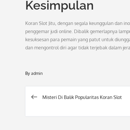
Kesimpulan
Koran Slot Jitu, dengan segala keunggulan dan ino
penggemar judi online. Dibalik gemerlapnya lampu
kesuksesan para pemain yang patut untuk diungga
dan mengontrol diri agar tidak terjebak dalam jer
By
admin
Misteri Di Balik Popularitas Koran Slot
Post
navigation