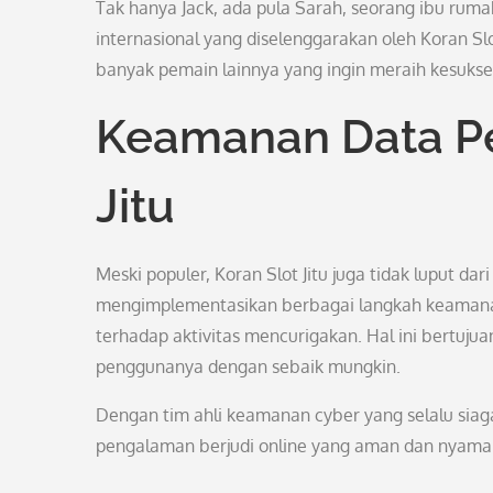
Tak hanya Jack, ada pula Sarah, seorang ibu ru
internasional yang diselenggarakan oleh Koran Slot 
banyak pemain lainnya yang ingin meraih kesukse
Keamanan Data Pe
Jitu
Meski populer, Koran Slot Jitu juga tidak luput d
mengimplementasikan berbagai langkah keamanan ti
terhadap aktivitas mencurigakan. Hal ini bertuju
penggunanya dengan sebaik mungkin.
Dengan tim ahli keamanan cyber yang selalu siag
pengalaman berjudi online yang aman dan nyama