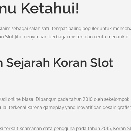
mu Ketahui!
iklaim sebagai salah satu tempat paling populer untuk mencob
n Slot Jitu menyimpan berbagai misteri dan cerita menarik di 
 Sejarah Koran Slot
s judi online biasa. Dibangun pada tahun 2010 oleh sekelompok
ai terkenal karena gameplay yang inovatif dan desain grafis
 terkait keamanan data pengguna pada tahun 2015, Koran Sl