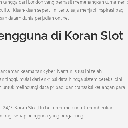
mah tangga dari London yang berhasil memenangkan turnamen 
Jitu. Kisah-kisah seperti ini tentu saja menjadi inspirasi bagi
san dalam dunia perjudian online.
ngguna di Koran Slot
ari ancaman keamanan cyber. Namun, situs ini telah
nggi, mulai dari enkripsi data hingga sistem deteksi dini
an untuk melindungi data pribadi dan transaksi keuangan para
a 24/7, Koran Slot Jitu berkomitmen untuk memberikan
n bagi setiap pengguna yang bergabung.